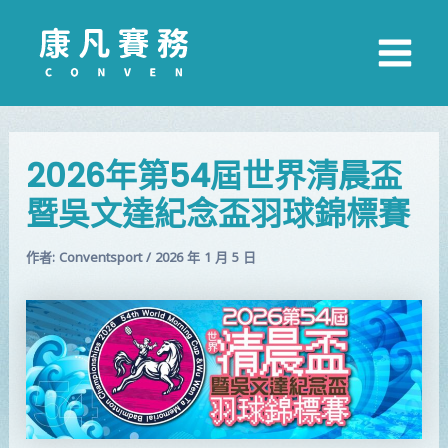
跳
搜
Main
至
尋
主
要
Menu
內
容
2026年第54屆世界清晨盃
暨吳文達紀念盃羽球錦標賽
作者:
Conventsport
/
2026 年 1 月 5 日